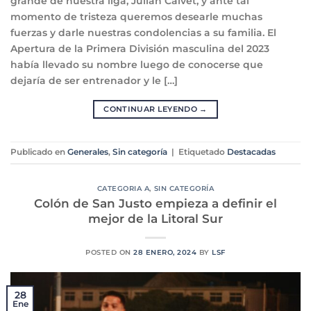
grande de nuestra liga, Julián Calvet, y ante tal
momento de tristeza queremos desearle muchas
fuerzas y darle nuestras condolencias a su familia. El
Apertura de la Primera División masculina del 2023
había llevado su nombre luego de conocerse que
dejaría de ser entrenador y le […]
CONTINUAR LEYENDO
→
Publicado en
Generales
,
Sin categoría
|
Etiquetado
Destacadas
CATEGORIA A
,
SIN CATEGORÍA
Colón de San Justo empieza a definir el
mejor de la Litoral Sur
POSTED ON
28 ENERO, 2024
BY
LSF
28
Ene