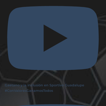
Gaetano y la inclusión en Sportivo Guadalupe
#ConValoresGanamosTodos