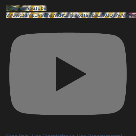
Vídeo de YouTube
VVUwc3dmLUVaYlhsWkNtZThIZXdTaHp3Lm03Q3YwVUFk
Copa País - Liga Santafesina vs. Liga Departamental