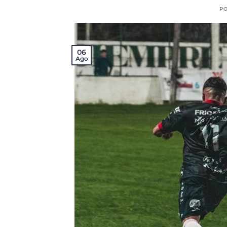
P
06
Ago