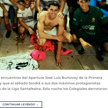
 encuentros del Apertura José Luis Burtovoy de la Primera
r y que el sábado tendrá a sus dos máximos protagonistas
de la Liga Santafesina. Esta noche los Colegiales derrotaron
CONTINUAR LEYENDO
→