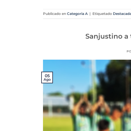
Publicado en
Categoria A
|
Etiquetado
Destacad
Sanjustino a
P
05
Ago