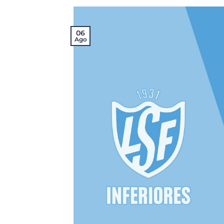
06
Ago