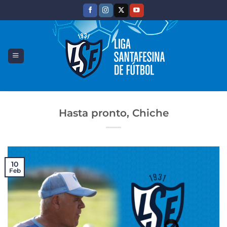
Saltar
al
contenido
Hasta pronto, Chiche
10
Feb