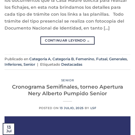
los documentos que la Casa Madre solicita para realizar
los fichajes, en esta nota brindamos los detalles para
cada tipo de trámite con los links a las planillas. Todo
trámite del tipo presencial se realiza con fotocopia del
Documento Nacional de Identidad, en tanto […]
CONTINUAR LEYENDO
→
Publicado en
Categoria A
,
Categoria B
,
Femenino
,
Futsal
,
Generales
,
Inferiores
,
Senior
|
Etiquetado
Destacadas
SENIOR
Cronograma Semifinales, torneo Apertura
Nery Alberto Pumpido Senior
POSTED ON
13 JULIO, 2025
BY
LSF
13
Jul