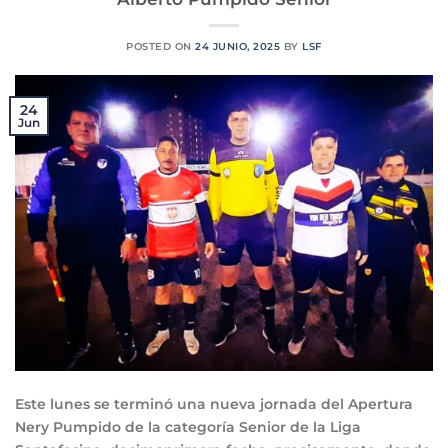
POSTED ON
24 JUNIO, 2025
BY
LSF
24
Jun
Este lunes se terminó una nueva jornada del Apertura
Nery Pumpido de la categoría Senior de la Liga