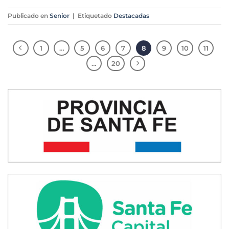
Publicado en
Senior
|
Etiquetado
Destacadas
1
…
5
6
7
8
9
10
11
…
20