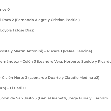
rios
0
El Pozo
2
(Fernando Alegre y Cristian Pedriel)
– Loyola
1
(José Díaz)
Acosta y Martín Antonini) – Pucará
1
(Rafael Lencina)
 Fernández) – Colón
3
(Leandro Vera, Norberto Sueldo y Ricard
– Ciclón Norte
3
(Leonardo Duarte y Claudio Medina x2)
rn) – El Cadi
0
 Colón de San Justo
3
(Daniel Pianetti, Jorge Furia y Lisandro