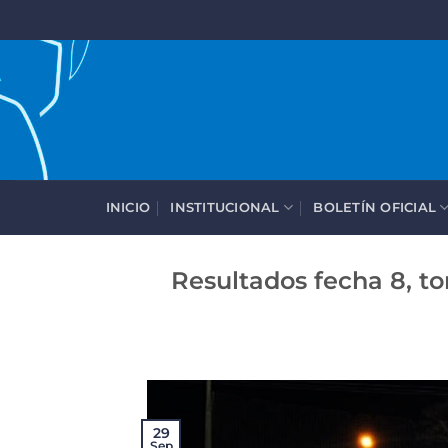
Saltar
al
contenido
INICIO
INSTITUCIONAL
BOLETÍN OFICIAL
Resultados fecha 8, t
29
Sep