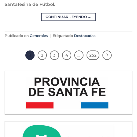
Santafesina de Fútbol.
CONTINUAR LEYENDO
→
Publicado en
Generales
|
Etiquetado
Destacadas
1
2
3
4
…
252