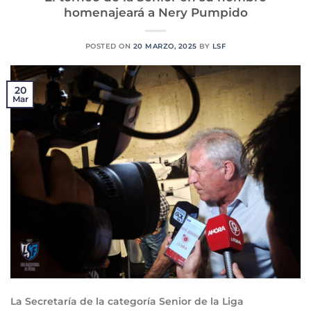
homenajeará a Nery Pumpido
POSTED ON
20 MARZO, 2025
BY
LSF
20
Mar
La Secretaría de la categoría Senior de la Liga