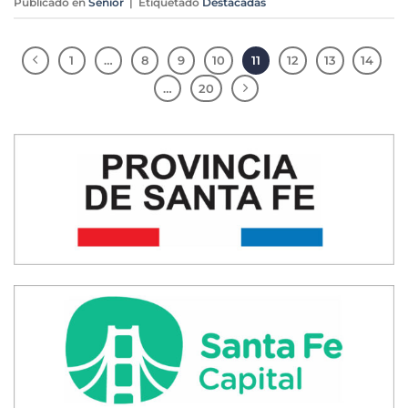
Publicado en
Senior
|
Etiquetado
Destacadas
1
…
8
9
10
11
12
13
14
…
20