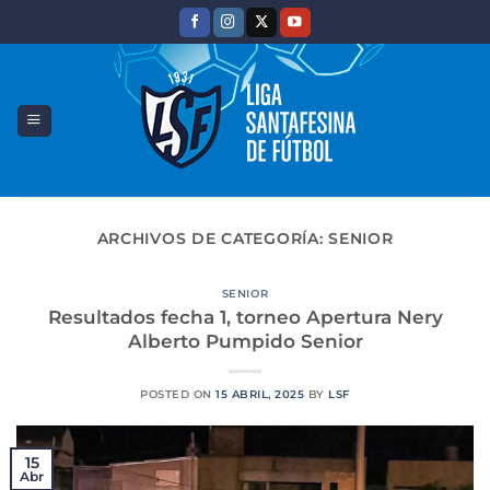
Saltar
al
contenido
ARCHIVOS DE CATEGORÍA:
SENIOR
SENIOR
Resultados fecha 1, torneo Apertura Nery
Alberto Pumpido Senior
POSTED ON
15 ABRIL, 2025
BY
LSF
15
Abr