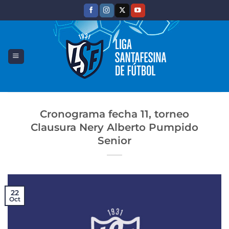
Saltar
al
contenido
Cronograma fecha 11, torneo
Clausura Nery Alberto Pumpido
Senior
22
Oct