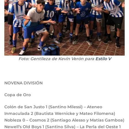
Foto: Gentileza de Kevin Verón para
Estilo V
NOVENA DIVISIÓN
Copa de Oro
Colón de San Justo
1
(Santino Milessi) – Ateneo
Inmaculada
2
(Bautista Wernicke y Mateo Filomena)
Nobleza
0
– Cosmos
2
(Santiago Alesso y Matías Gamboa)
Newell’s Old Boys
1
(Santino Silva) – La Perla del Oeste
1