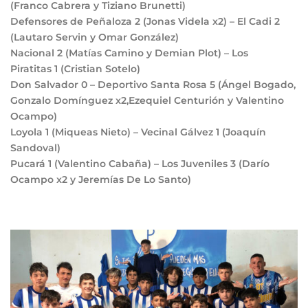
(Franco Cabrera y Tiziano Brunetti)
Defensores de Peñaloza
2
(Jonas Videla x2) – El Cadi
2
(Lautaro Servin y Omar González)
Nacional
2
(Matías Camino y Demian Plot) – Los
Piratitas
1
(Cristian Sotelo)
Don Salvador
0
– Deportivo Santa Rosa
5
(Ángel Bogado,
Gonzalo Domínguez x2,Ezequiel Centurión y Valentino
Ocampo)
Loyola
1
(Miqueas Nieto) – Vecinal Gálvez
1
(Joaquín
Sandoval)
Pucará
1
(Valentino Cabaña) – Los Juveniles
3
(Darío
Ocampo x2 y Jeremías De Lo Santo)