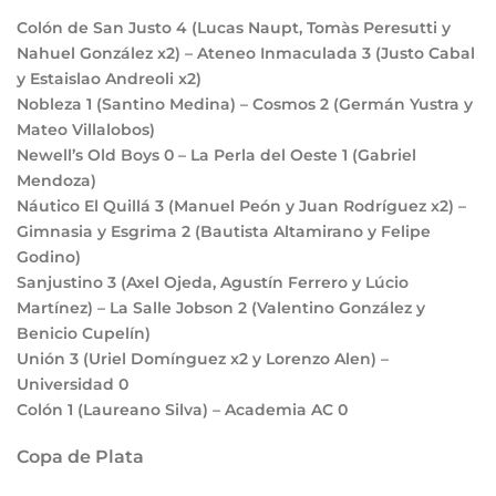
Colón de San Justo
4
(Lucas Naupt, Tomàs Peresutti y
Nahuel González x2) – Ateneo Inmaculada
3
(Justo Cabal
y Estaislao Andreoli x2)
Nobleza
1
(Santino Medina) – Cosmos
2
(Germán Yustra y
Mateo Villalobos)
Newell’s Old Boys
0
– La Perla del Oeste
1
(Gabriel
Mendoza)
Náutico El Quillá
3
(Manuel Peón y Juan Rodríguez x2) –
Gimnasia y Esgrima
2
(Bautista Altamirano y Felipe
Godino)
Sanjustino
3
(Axel Ojeda, Agustín Ferrero y Lúcio
Martínez) – La Salle Jobson
2
(Valentino González y
Benicio Cupelín)
Unión
3
(Uriel Domínguez x2 y Lorenzo Alen) –
Universidad
0
Colón
1
(Laureano Silva) – Academia AC
0
Copa de Plata