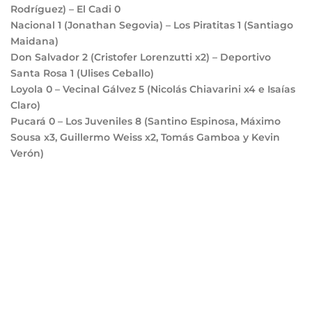
Rodríguez) – El Cadi
0
Nacional
1
(Jonathan Segovia) – Los Piratitas
1
(Santiago
Maidana)
Don Salvador
2
(Cristofer Lorenzutti x2) – Deportivo
Santa Rosa
1
(Ulises Ceballo)
Loyola
0
– Vecinal Gálvez
5
(Nicolás Chiavarini x4 e Isaías
Claro)
Pucará
0
– Los Juveniles
8
(Santino Espinosa, Máximo
Sousa x3, Guillermo Weiss x2, Tomás Gamboa y Kevin
Verón)