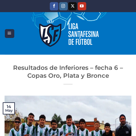
Saltar
al
contenido
Resultados de Inferiores – fecha 6 –
Copas Oro, Plata y Bronce
14
May