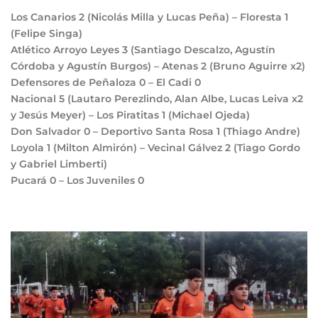
Los Canarios
2
(Nicolás Milla y Lucas Peña) – Floresta
1
(Felipe Singa)
Atlético Arroyo Leyes
3
(Santiago Descalzo, Agustín
Córdoba y Agustín Burgos) – Atenas
2
(Bruno Aguirre x2)
Defensores de Peñaloza
0
– El Cadi
0
Nacional
5
(Lautaro Perezlindo, Alan Albe, Lucas Leiva x2
y Jesús Meyer) – Los Piratitas
1
(Michael Ojeda)
Don Salvador
0
– Deportivo Santa Rosa
1
(Thiago Andre)
Loyola
1
(Milton Almirón) – Vecinal Gálvez
2
(Tiago Gordo
y Gabriel Limberti)
Pucará
0
– Los Juveniles
0