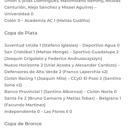
Unión
5
(Elías Domínguez, Maximiliano Raminy, Nicolás
Centurión, Alejo Sánchez y Misael Aguirre) –
Universidad
0
Colón
0
– Academia AC
1
(Matías Gudiño)
Copa de Plata
Juventud Unida
1
(Stéfano Iglesias) – Deportivo Agua
0
San Cristóbal
1
(Matías Monge) – Sportivo Guadalupe
2
(Joaquín Grigolato y Federico Andruszczyszyn)
Nuevo Horizonte
2
(Uriel Acosta y Alexander Cardozo) –
Defensores de Alto Verde
2
(Franco Laperchia x2)
Ciclón Racing
1
(Joaquín Milo) – CCyD El Pozo
2
(Santino
Soria x2)
Banco Provincial
1
(Santino Albornoz) – Ciclón Norte
0
Santa Fe
2
(Bruno Gamarra y Matías Tobar) – Belgrano
1
(Facundo Martínez)
Independiente
0
– Las Flores II
0
Copa de Bronce