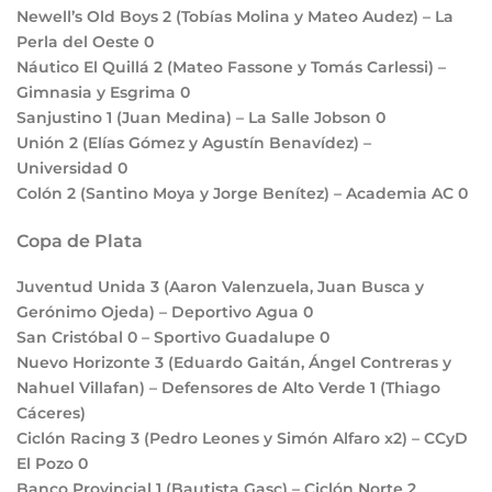
Newell’s Old Boys
2
(Tobías Molina y Mateo Audez) – La
Perla del Oeste
0
Náutico El Quillá
2
(Mateo Fassone y Tomás Carlessi) –
Gimnasia y Esgrima
0
Sanjustino
1
(Juan Medina) – La Salle Jobson
0
Unión
2
(Elías Gómez y Agustín Benavídez) –
Universidad
0
Colón
2
(Santino Moya y Jorge Benítez) – Academia AC
0
Copa de Plata
Juventud Unida
3
(Aaron Valenzuela, Juan Busca y
Gerónimo Ojeda) – Deportivo Agua
0
San Cristóbal
0
– Sportivo Guadalupe
0
Nuevo Horizonte
3
(Eduardo Gaitán, Ángel Contreras y
Nahuel Villafan) – Defensores de Alto Verde
1
(Thiago
Cáceres)
Ciclón Racing
3
(Pedro Leones y Simón Alfaro x2) – CCyD
El Pozo
0
Banco Provincial
1
(Bautista Gasc) – Ciclón Norte
2