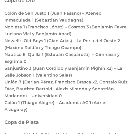
Copa de Oro
Colón de San Justo
1
(Juan Fasano) – Ateneo
Inmaculada
1
(Sebastián Vaudagna)
Nobleza
1
(Francisco López) – Cosmos
3
(Benjamín Favre,
Luciano Vici y Benjamín Abad)
Newell’s Old Boys
1
(Gian Arias) – La Perla del Oeste
2
(Máximo Roldán y Thiago Ocampo)
Náutico El Quillá
1
(Esteban Gasparotti) – Gimnasia y
Esgrima
0
Sanjustino
3
(Juan Cordido y Benjamín Pighín x2) – La
Salle Jobson
1
(Valentino Salas)
Unión
7
(Derian Pérez, Francisco Brasca x2, Gonzalo Ruiz
Díaz, Bautista Bertoldi, Alexis Miranda y Sebastián
Morlando) – Universidad
0
Colón
1
(Thiago Alegre) – Academia AC
1
(Adriel
Alzugaray)
Copa de Plata