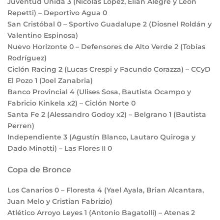
Juventud Unida
3
(Nicolás López, Elian Alegre y León
Repetti) – Deportivo Agua
0
San Cristóbal
0
– Sportivo Guadalupe
2
(Diosnel Roldán y
Valentino Espinosa)
Nuevo Horizonte
0
– Defensores de Alto Verde
2
(Tobías
Rodríguez)
Ciclón Racing
2
(Lucas Crespi y Facundo Corazza) – CCyD
El Pozo
1
(Joel Zanabria)
Banco Provincial
4
(Ulises Sosa, Bautista Ocampo y
Fabricio Kinkela x2) – Ciclón Norte
0
Santa Fe
2
(Alessandro Godoy x2) – Belgrano
1
(Bautista
Perren)
Independiente
3
(Agustín Blanco, Lautaro Quiroga y
Dado Minotti) – Las Flores II
0
Copa de Bronce
Los Canarios
0
– Floresta
4
(Yael Ayala, Brian Alcantara,
Juan Melo y Cristian Fabrizio)
Atlético Arroyo Leyes
1
(Antonio Bagatolli) – Atenas
2