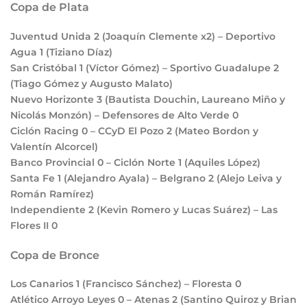
Copa de Plata
Juventud Unida
2
(Joaquín Clemente x2) – Deportivo
Agua
1
(Tiziano Díaz)
San Cristóbal
1
(Víctor Gómez) – Sportivo Guadalupe
2
(Tiago Gómez y Augusto Malato)
Nuevo Horizonte
3
(Bautista Douchin, Laureano Miño y
Nicolás Monzón) – Defensores de Alto Verde
0
Ciclón Racing
0
– CCyD El Pozo
2
(Mateo Bordon y
Valentín Alcorcel)
Banco Provincial
0
– Ciclón Norte
1
(Aquiles López)
Santa Fe
1
(Alejandro Ayala) – Belgrano
2
(Alejo Leiva y
Román Ramírez)
Independiente
2
(Kevin Romero y Lucas Suárez) – Las
Flores II
0
Copa de Bronce
Los Canarios
1
(Francisco Sánchez) – Floresta
0
Atlético Arroyo Leyes
0 –
Atenas
2
(Santino Quiroz y Brian