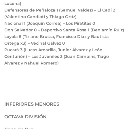
Lucena)
Defensores de Peñaloza
1
(Samuel Valdez) – El Cadi
2
(Valentino Candioti y Thiago Ortíz)
Nacional
1
(Joaquín Correa) – Los Piratitas
0
Don Salvador
0
– Deportivo Santa Rosa
1
(Benjamín Ruiz)
Loyola
5
(Tiziano Brussa, Francisco Díaz y Bautista
Ortega x3) – Vecinal Gálvez
0
Pucará
3
(Lucas Amarilla, Junior Álvarez y León
Centurión) – Los Juveniles
3
(Juan Campins, Tiago
Álvarez y Nahuel Romero)
INFERIORES MEN
ORES
OCTAVA DIVISIÓN