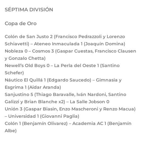
SÉPTIMA DIVISIÓN
Copa de Oro
Colón de San Justo
2
(Francisco Pedrazzoli y Lorenzo
Schiavetti) – Ateneo Inmaculada
1
(Joaquín Domina)
Nobleza
0
– Cosmos
3
(Gaspar Cuestas, Francisco Clausen
y Gonzalo Chetta)
Newell’s Old Boys
0
– La Perla del Oeste
1
(Santino
Schefer)
Náutico El Quillá
1
(Edgardo Saucedo) – Gimnasia y
Esgrima
1
(Aidar Aranda)
Sanjustino
5
(Thiago Baravalle, Iván Nardoni, Santino
Galizzi y Brian Blanche x2) – La Salle Jobson
0
Unión
3
(Gaspar Biasin, Enzo Mascheroni y Renzo Macua)
– Universidad
1
(Giovanni Paglia)
Colón
1
(Benjamín Olivarez) – Academia AC
1
(Benjamín
Albe)