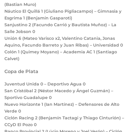
(Bastian Muro)
Náutico El Quillá
1
(Giuliano Pigliacampo) – Gimnasia y
Esgrima
1
(Benjamín Gasparoti)
Sanjustino
2
(Facundo Carrió y Bautista Muñoz) – La
Salle Jobson
0
Unión
6
(Mateo Varisco x2, Valentino Catania, Jonas
Aquino, Facundo Barreto y Juan Ribas) – Universidad
0
Colón
1
(Quimey Moyano) – Academia AC
1
(Santiago
Calvet)
Copa de Plata
Juventud Unida
0
– Deportivo Agua
0
San Cristóbal
2
(Néstor Macedo y Ángel Guzmán) –
Sportivo Guadalupe
0
Nuevo Horizonte
1
(Ian Martínez) – Defensores de Alto
Verde
0
Ciclón Racing
2
(Benjamín Tactagi y Thiago Cinturión) –
CCyD El Pozo
0
Banco Provincial
2
(Lúcio Moreno y Joel Verón) – Ciclón