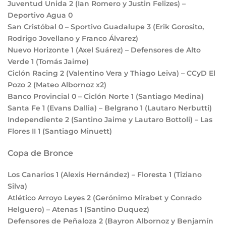
Juventud Unida
2
(Ian Romero y Justin Felizes) –
Deportivo Agua
0
San Cristóbal
0
– Sportivo Guadalupe
3
(Erik Gorosito,
Rodrigo Jovellano y Franco Álvarez)
Nuevo Horizonte
1
(Axel Suárez) – Defensores de Alto
Verde
1
(Tomás Jaime)
Ciclón Racing
2
(Valentino Vera y Thiago Leiva) – CCyD El
Pozo
2
(Mateo Albornoz x2)
Banco Provincial
0
– Ciclón Norte
1
(Santiago Medina)
Santa Fe
1
(Evans Dallia) – Belgrano
1
(Lautaro Nerbutti)
Independiente
2
(Santino Jaime y Lautaro Bottoli) – Las
Flores II
1
(Santiago Minuett)
Copa de Bronce
Los Canarios
1
(Alexis Hernández) – Floresta
1
(Tiziano
Silva)
Atlético Arroyo Leyes
2
(Gerónimo Mirabet y Conrado
Helguero) – Atenas
1
(Santino Duquez)
Defensores de Peñaloza
2
(Bayron Albornoz y Benjamín