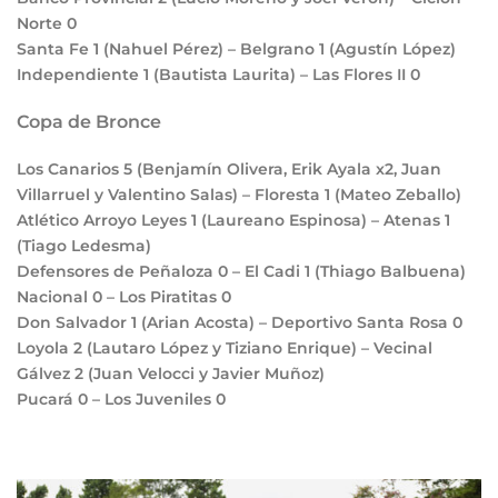
Norte
0
Santa Fe
1
(Nahuel Pérez) – Belgrano
1
(Agustín López)
Independiente
1
(Bautista Laurita) – Las Flores II
0
Copa de Bronce
Los Canarios
5
(Benjamín Olivera, Erik Ayala x2, Juan
Villarruel y Valentino Salas) – Floresta
1
(Mateo Zeballo)
Atlético Arroyo Leyes
1
(Laureano Espinosa) – Atenas
1
(Tiago Ledesma)
Defensores de Peñaloza
0
– El Cadi
1
(Thiago Balbuena)
Nacional
0
– Los Piratitas
0
Don Salvador
1
(Arian Acosta) – Deportivo Santa Rosa
0
Loyola
2
(Lautaro López y Tiziano Enrique) – Vecinal
Gálvez
2
(Juan Velocci y Javier Muñoz)
Pucará
0
– Los Juveniles
0