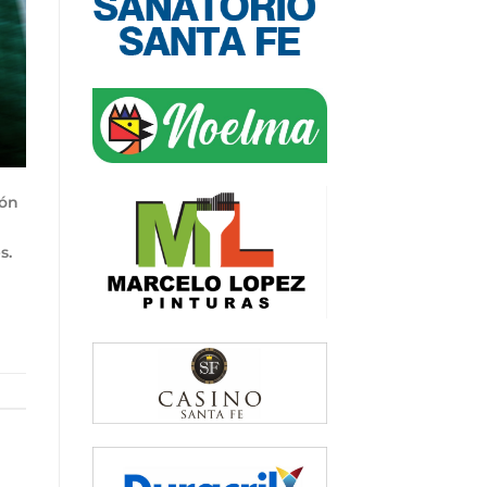
ión
es.