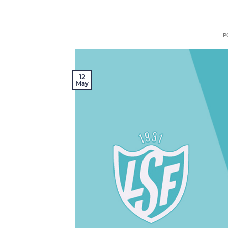
P
12
May