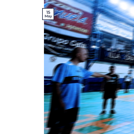
15
May