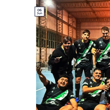
06
Jun