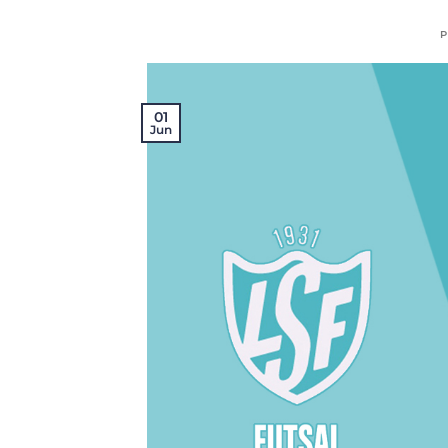
P
01
Jun