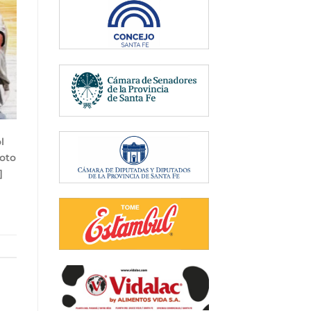
l
Foto
]