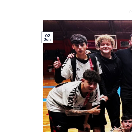
P
02
Jun