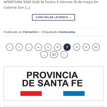
APERTURA 2026 SUB 16 Fecha 5 Viernes 15 de mayo En
Colonia San […]
CONTINUAR LEYENDO
→
Publicado en
Femenino
|
Etiquetado
Destacadas
1
…
4
5
6
7
8
9
10
…
83