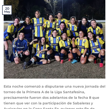
20
May
Esta noche comenzó a disputarse una nueva jornada del
torneo de la Primera A de la Liga Santafesina,
precisamente fueron dos adelantos de la fecha 8 que
tienen que ver con la participación de Sabaleras y
Auriazules en la Copa Santa Fe, quienes este fin de