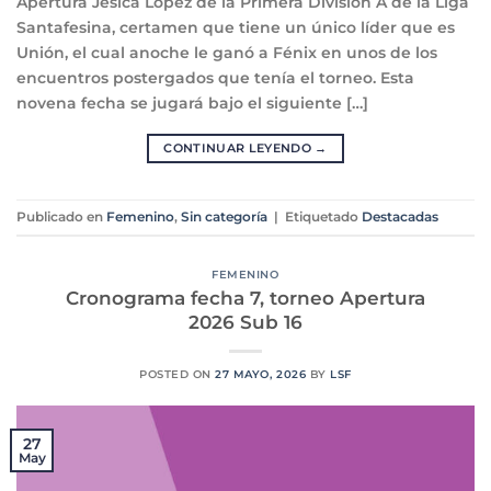
Apertura Jésica López de la Primera División A de la Liga
Santafesina, certamen que tiene un único líder que es
Unión, el cual anoche le ganó a Fénix en unos de los
encuentros postergados que tenía el torneo. Esta
novena fecha se jugará bajo el siguiente […]
CONTINUAR LEYENDO
→
Publicado en
Femenino
,
Sin categoría
|
Etiquetado
Destacadas
FEMENINO
Cronograma fecha 7, torneo Apertura
2026 Sub 16
POSTED ON
27 MAYO, 2026
BY
LSF
27
May