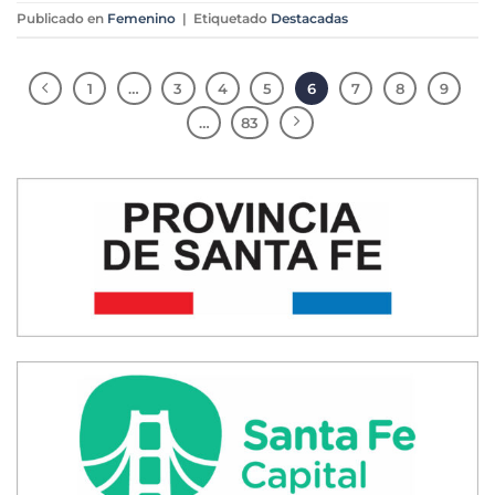
Publicado en
Femenino
|
Etiquetado
Destacadas
1
…
3
4
5
6
7
8
9
…
83