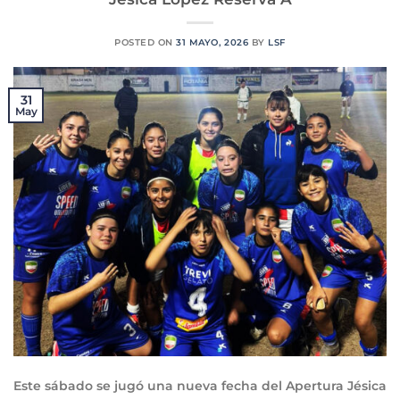
POSTED ON
31 MAYO, 2026
BY
LSF
31
May
Este sábado se jugó una nueva fecha del Apertura Jésica