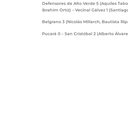
Defensores de Alto Verde
5
(Aquiles Tabo
Ibrahím Ortíz) – Vecinal Gálvez
1
(Santiago
Belgrano
3
(Nicolás Millarch, Bautista Ri
Pucará
0
– San Cristóbal
2
(Alberto Álvar