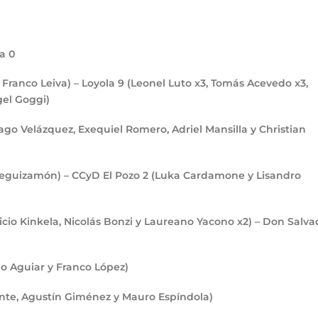
ta
0
y Franco Leiva) – Loyola
9
(Leonel Luto x3, Tomás Acevedo x3,
gel Goggi)
ago Velázquez, Exequiel Romero, Adriel Mansilla y Christian
Leguizamón) – CCyD El Pozo
2
(Luka Cardamone y Lisandro
icio Kinkela, Nicolás Bonzi y Laureano Yacono x2) – Don Salva
o Aguiar y Franco López)
ante, Agustín Giménez y Mauro Espíndola)