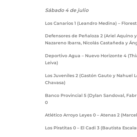
Sábado 4 de julio
Los Canarios
1
(Leandro Medina) – Flores
Defensores de Peñaloza
2
(Ariel Aquino 
Nazareno Ibarra, Nicolás Castañeda y Án
Deportivo Agua – Nuevo Horizonte
4
(Thi
Leiva)
Los Juveniles
2
(Gastón Gauto y Nahuel 
Chavasa)
Banco Provincial
5
(Dylan Sandoval, Fabr
0
Atlético Arroyo Leyes
0
– Atenas
2
(Marcel
Los Piratitas
0
– El Cadi
3
(Bautista Escal