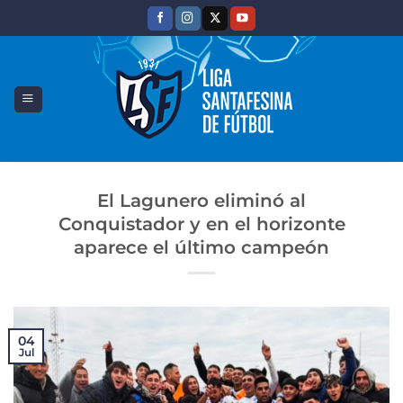
Saltar
al
contenido
El Lagunero eliminó al
Conquistador y en el horizonte
aparece el último campeón
04
Jul