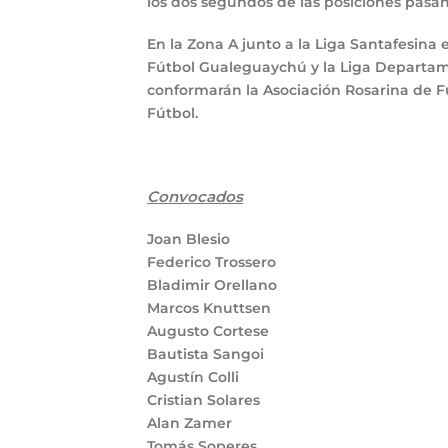
los dos segundos de las posiciones pasan
En la Zona A junto a la Liga Santafesina
Fútbol Gualeguaychú y la Liga Departame
conformarán la Asociación Rosarina de F
Fútbol.
Convocados
Joan Blesio
Federico Trossero
Bladimir Orellano
Marcos Knuttsen
Augusto Cortese
Bautista Sangoi
Agustín Colli
Cristian Solares
Alan Zamer
Tomás Soperes