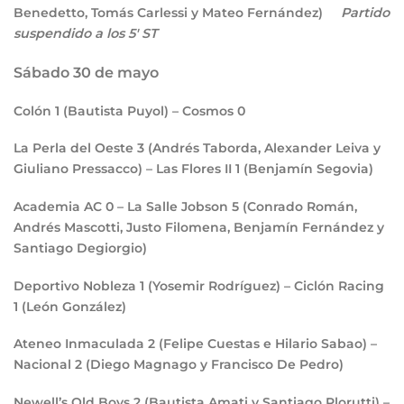
Benedetto, Tomás Carlessi y Mateo Fernández)
Partido
suspendido a los 5′ ST
Sábado 30 de mayo
Colón
1
(Bautista Puyol) – Cosmos
0
La Perla del Oeste
3
(Andrés Taborda, Alexander Leiva y
Giuliano Pressacco) – Las Flores II
1
(Benjamín Segovia)
Academia AC
0
– La Salle Jobson
5
(Conrado Román,
Andrés Mascotti, Justo Filomena, Benjamín Fernández y
Santiago Degiorgio)
Deportivo Nobleza
1
(Yosemir Rodríguez) – Ciclón Racing
1
(León González)
Ateneo Inmaculada
2
(Felipe Cuestas e Hilario Sabao) –
Nacional
2
(Diego Magnago y Francisco De Pedro)
Newell’s Old Boys
2
(Bautista Amati y Santiago Plorutti) –