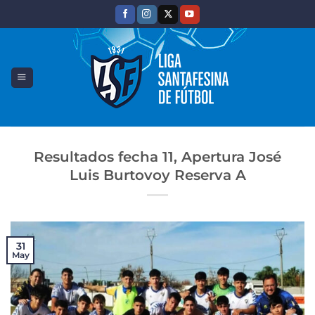
Saltar
al
contenido
Resultados fecha 11, Apertura José
Luis Burtovoy Reserva A
31
May