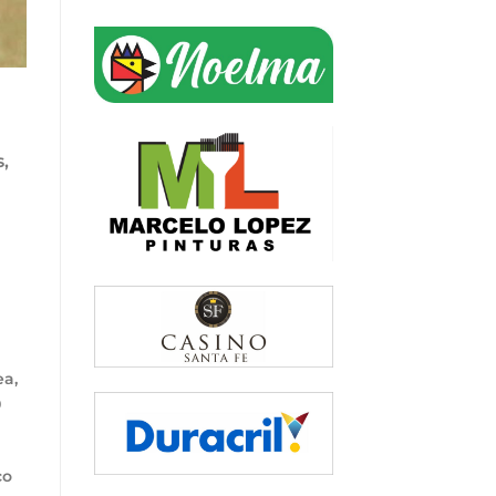
,
ea,
0
co