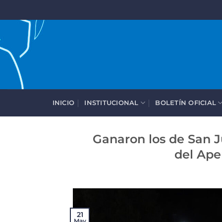
Saltar
al
contenido
INICIO
INSTITUCIONAL
BOLETÍN OFICIAL
Ganaron los de San Ju
del Ape
21
May