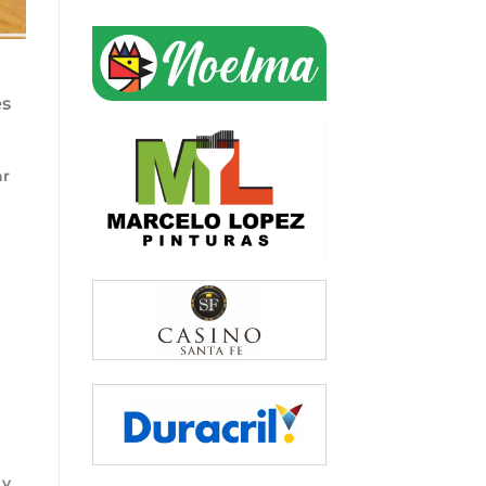
es
ar
 y