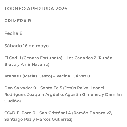
TORNEO APERTURA 2026
PRIMERA B
Fecha 8
Sábado 16 de mayo
El Cadi
1
(Genaro Fortunato) – Los Canarios
2
(Rubén
Bravo y Amir Navarro)
Atenas
1
(Matías Casco) – Vecinal Gálvez
0
Don Salvador
0
– Santa Fe
5
(Jesús Paiva, Leonel
Rodríguez, Joaquín Argüello, Agustín Giménez y Damián
Gudiño)
CCyD El Pozo
0
– San Cristóbal
4
(Ramón Barraza x2,
Santiago Paz y Marcos Gutiérrez)