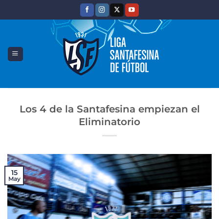
Saltar
al
contenido
Los 4 de la Santafesina empiezan el
Eliminatorio
15
May