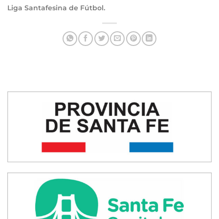
Liga Santafesina de Fútbol.