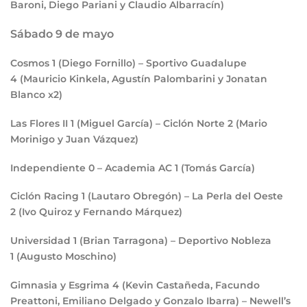
Baroni, Diego Pariani y Claudio Albarracín)
Sábado 9 de mayo
Cosmos
1
(Diego Fornillo) – Sportivo Guadalupe
4
(Mauricio Kinkela, Agustín Palombarini y Jonatan
Blanco x2)
Las Flores II
1
(Miguel García) – Ciclón Norte
2
(Mario
Morinigo y Juan Vázquez)
Independiente
0
– Academia AC
1
(Tomás García)
Ciclón Racing
1
(Lautaro Obregón) – La Perla del Oeste
2
(Ivo Quiroz y Fernando Márquez)
Universidad
1
(Brian Tarragona) – Deportivo Nobleza
1
(Augusto Moschino)
Gimnasia y Esgrima
4
(Kevin Castañeda, Facundo
Preattoni, Emiliano Delgado y Gonzalo Ibarra) – Newell’s