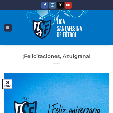
Saltar
al
contenido
¡Felicitaciones, Azulgrana!
01
May