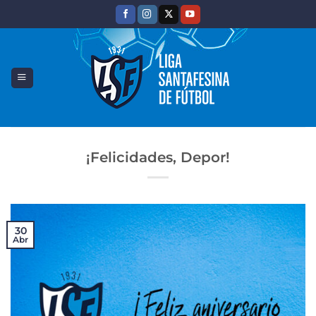
Saltar
al
contenido
¡Felicidades, Depor!
30
Abr