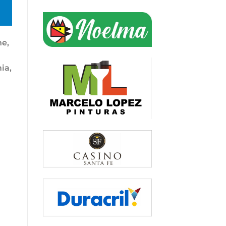
he,
ia,