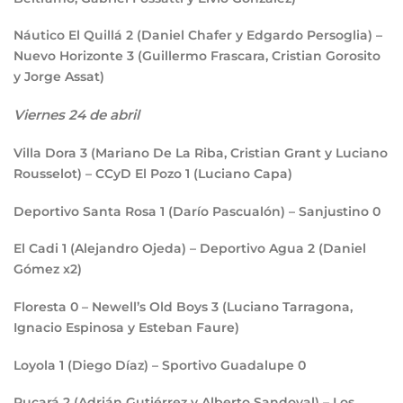
Náutico El Quillá
2
(Daniel Chafer y Edgardo Persoglia) –
Nuevo Horizonte
3
(Guillermo Frascara, Cristian Gorosito
y Jorge Assat)
Viernes 24 de abril
Villa Dora
3
(Mariano De La Riba, Cristian Grant y Luciano
Rousselot) – CCyD El Pozo
1
(Luciano Capa)
Deportivo Santa Rosa
1
(Darío Pascualón) – Sanjustino
0
El Cadi
1
(Alejandro Ojeda) – Deportivo Agua
2
(Daniel
Gómez x2)
Floresta
0
– Newell’s Old Boys
3
(Luciano Tarragona,
Ignacio Espinosa y Esteban Faure)
Loyola
1
(Diego Díaz) – Sportivo Guadalupe
0
Pucará
2
(Adrián Gutiérrez y Alberto Sandoval) – Los