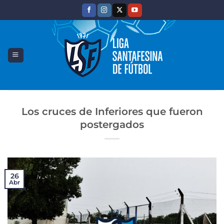
Saltar
al
contenido
Los cruces de Inferiores que fueron
postergados
26
Abr