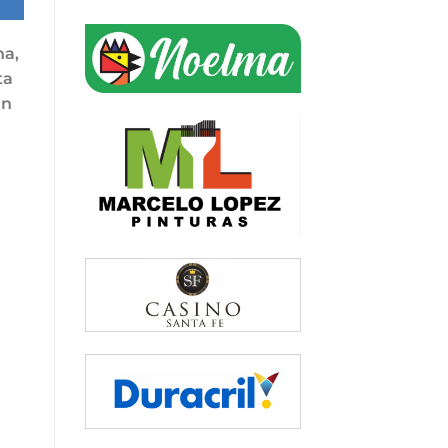
na,
ta
án