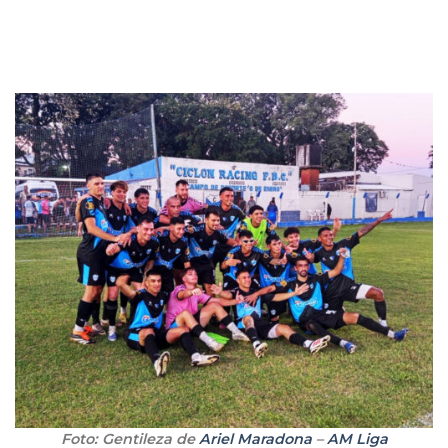
Foto: Gentileza de
Ariel Maradona
–
AM Liga