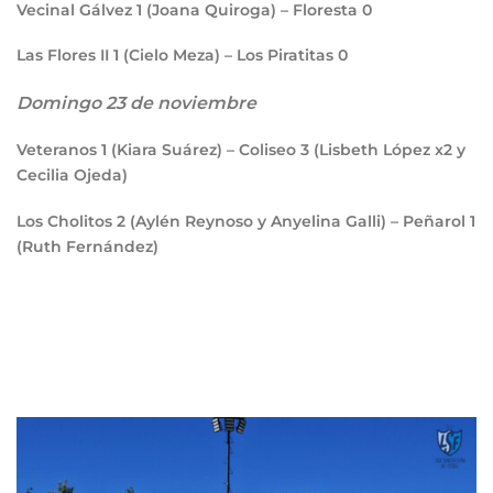
Vecinal Gálvez
1
(Joana Quiroga) – Floresta
0
Las Flores II
1
(Cielo Meza) – Los Piratitas
0
Domingo 23 de noviembre
Veteranos
1
(Kiara Suárez) – Coliseo
3
(Lisbeth López x2 y
Cecilia Ojeda)
Los Cholitos
2
(Aylén Reynoso y Anyelina Galli) – Peñarol
1
(Ruth Fernández)