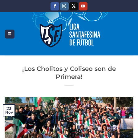
Saltar
al
contenido
¡Los Cholitos y Coliseo son de
Primera!
23
Nov