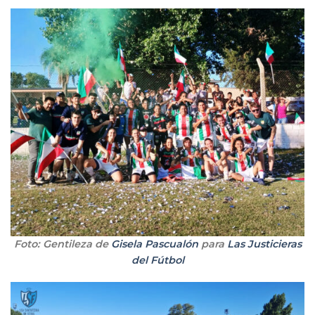
Foto: Gentileza de
Gisela Pascualón
para
Las Justicieras
del Fútbol