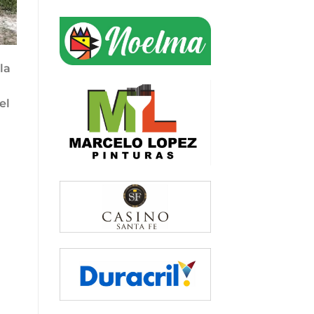
la
el