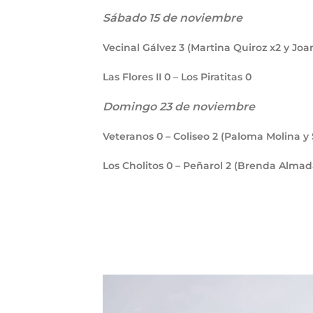
Sábado 15 de noviembre
Vecinal Gálvez
3
(Martina Quiroz x2 y Joa
Las Flores II
0
– Los Piratitas
0
Domingo 23 de noviembre
Veteranos
0
– Coliseo
2
(Paloma Molina y 
Los Cholitos
0
– Peñarol
2
(Brenda Almada