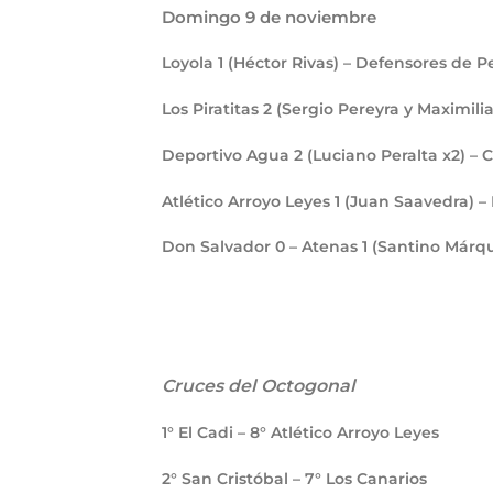
Domingo 9 de noviembre
Loyola
1
(Héctor Rivas) – Defensores de 
Los Piratitas
2
(Sergio Pereyra y Maximili
Deportivo Agua
2
(Luciano Peralta x2) –
Atlético Arroyo Leyes
1
(Juan Saavedra) –
Don Salvador
0
– Atenas
1
(Santino Márq
Cruces del Octogonal
1° El Cadi – 8° Atlético Arroyo Leyes
2° San Cristóbal – 7° Los Canarios