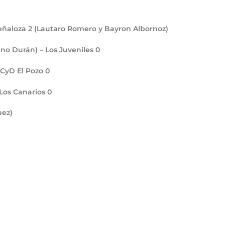
Peñaloza
2
(Lautaro Romero y Bayron Albornoz)
ano Durán) – Los Juveniles
0
 CCyD El Pozo
0
 Los Canarios
0
uez)