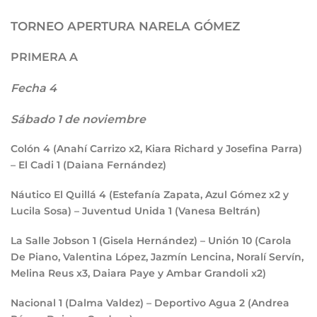
TORNEO APERTURA NARELA GÓMEZ
PRIMERA A
Fecha 4
Sábado 1 de noviembre
Colón
4
(Anahí Carrizo x2, Kiara Richard y Josefina Parra)
– El Cadi
1
(Daiana Fernández)
Náutico El Quillá
4
(Estefanía Zapata, Azul Gómez x2 y
Lucila Sosa) – Juventud Unida
1
(Vanesa Beltrán)
La Salle Jobson
1
(Gisela Hernández) – Unión
10
(Carola
De Piano, Valentina López, Jazmín Lencina, Noralí Servín,
Melina Reus x3, Daiara Paye y Ambar Grandoli x2)
Nacional
1
(Dalma Valdez) – Deportivo Agua
2
(Andrea