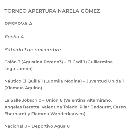
TORNEO APERTURA NARELA GÓMEZ
RESERVA A
Fecha 4
Sábado 1 de noviembre
Colón
3
(Agustina Pérez x3) – El Cadi
1
(Guillermina
Leguizamón)
Náutico El Quillá
1
(Ludmila Modina) – Juventud Unida
1
(Xiomara Aquino)
La Salle Jobson
0
– Unión
6
(Valentina Altamirano,
Ángeles Beretta, Valentina Toledo, Pilar Bedouret, Caren
Eberhardt y Fiamma Wanderkauven)
Nacional
0
– Deportivo Agua
0