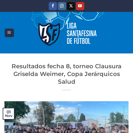
Saltar
al
contenido
Resultados fecha 8, torneo Clausura
Griselda Weimer, Copa Jerárquicos
Salud
01
Nov