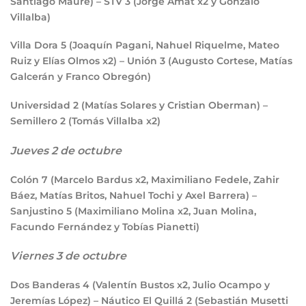
Santiago Maure) – STV
3
(Jorge Amat x2 y Gonzalo
Villalba)
Villa Dora
5
(Joaquín Pagani, Nahuel Riquelme, Mateo
Ruiz y Elías Olmos x2) – Unión
3
(Augusto Cortese, Matías
Galcerán y Franco Obregón)
Universidad
2
(Matías Solares y Cristian Oberman) –
Semillero
2
(Tomás Villalba x2)
Jueves 2 de octubre
Colón
7
(Marcelo Bardus x2, Maximiliano Fedele, Zahir
Báez, Matías Britos, Nahuel Tochi y Axel Barrera) –
Sanjustino
5
(Maximiliano Molina x2, Juan Molina,
Facundo Fernández y Tobías Pianetti)
Viernes 3 de octubre
Dos Banderas
4
(Valentín Bustos x2, Julio Ocampo y
Jeremías López) – Náutico El Quillá
2
(Sebastián Musetti