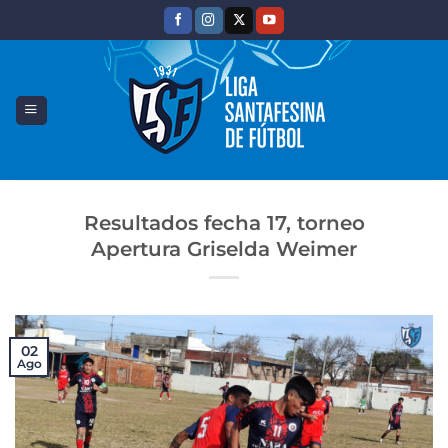
Saltar
al
contenido
Resultados fecha 17, torneo
Apertura Griselda Weimer
02
Ago