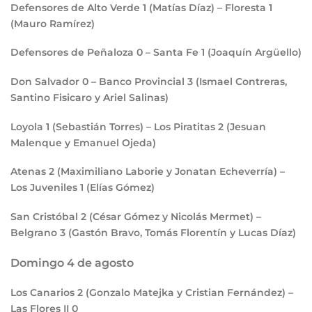
Defensores de Alto Verde
1
(Matías Díaz) – Floresta
1
(Mauro Ramírez)
Defensores de Peñaloza
0
– Santa Fe
1
(Joaquín Argüello)
Don Salvador
0
– Banco Provincial
3
(Ismael Contreras,
Santino Fisicaro y Ariel Salinas)
Loyola
1
(Sebastián Torres) – Los Piratitas
2
(Jesuan
Malenque y Emanuel Ojeda)
Atenas
2
(Maximiliano Laborie y Jonatan Echeverría) –
Los Juveniles
1
(Elías Gómez)
San Cristóbal
2
(César Gómez y Nicolás Mermet) –
Belgrano
3
(Gastón Bravo, Tomás Florentín y Lucas Díaz)
Domingo 4 de agosto
Los Canarios
2
(Gonzalo Matejka y Cristian Fernández) –
Las Flores II
0