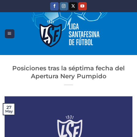
Saltar
al
contenido
Posiciones tras la séptima fecha del
Apertura Nery Pumpido
27
May