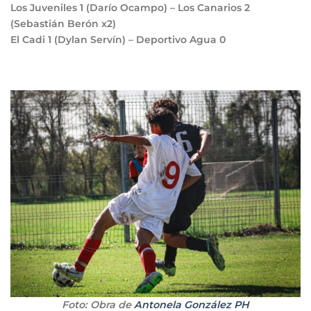
Los Juveniles
1
(Darío Ocampo) – Los Canarios
2
(Sebastián Berón x2)
El Cadi
1
(Dylan Servín) – Deportivo Agua
0
Foto: Obra de
Antonela González PH