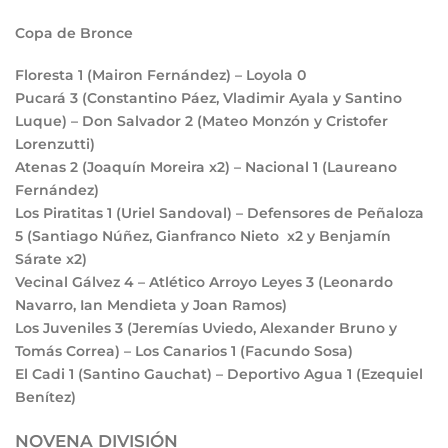
Copa de Bronce
Floresta
1
(Mairon Fernández) – Loyola
0
Pucará
3
(Constantino Páez, Vladimir Ayala y Santino
Luque) – Don Salvador
2
(Mateo Monzón y Cristofer
Lorenzutti)
Atenas
2
(Joaquín Moreira x2) – Nacional
1
(Laureano
Fernández)
Los Piratitas
1
(Uriel Sandoval) – Defensores de Peñaloza
5
(Santiago Núñez, Gianfranco Nieto x2 y Benjamín
Sárate x2)
Vecinal Gálvez
4
– Atlético Arroyo Leyes
3
(Leonardo
Navarro, Ian Mendieta y Joan Ramos)
Los Juveniles
3
(Jeremías Uviedo, Alexander Bruno y
Tomás Correa) – Los Canarios
1
(Facundo Sosa)
El Cadi
1
(Santino Gauchat) – Deportivo Agua
1
(Ezequiel
Benítez)
NOVENA DIVISIÓN