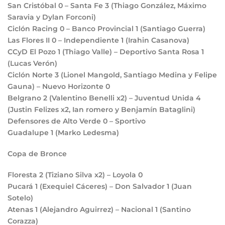
San Cristóbal
0
– Santa Fe
3
(Thiago González, Máximo
Saravia y Dylan Forconi)
Ciclón Racing
0
– Banco Provincial
1
(Santiago Guerra)
Las Flores II
0
– Independiente
1
(Irahin Casanova)
CCyD El Pozo
1
(Thiago Valle) – Deportivo Santa Rosa
1
(Lucas Verón)
Ciclón Norte
3
(Lionel Mangold, Santiago Medina y Felipe
Gauna) – Nuevo Horizonte
0
Belgrano
2
(Valentino Benelli x2) – Juventud Unida
4
(Justin Felizes x2, Ian romero y Benjamín Bataglini)
Defensores de Alto Verde
0
– Sportivo
Guadalupe
1
(Marko Ledesma)
Copa de Bronce
Floresta
2
(Tiziano Silva x2) – Loyola
0
Pucará
1
(Exequiel Cáceres) – Don Salvador
1
(Juan
Sotelo)
Atenas
1
(Alejandro Aguirrez) – Nacional
1
(Santino
Corazza)