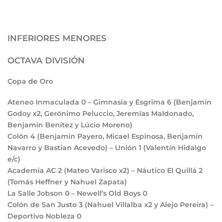
INFERIORES MENORES
OCTAVA DIVISIÓN
Copa de Oro
Ateneo Inmaculada
0
– Gimnasia y Esgrima
6
(Benjamín
Godoy x2, Gerónimo Peluccio, Jeremías Maldonado,
Benjamín Benítez y Lúcio Moreno)
Colón
4
(Benjamín Payero, Micael Espinosa, Benjamín
Navarro y Bastian Acevedo) – Unión
1
(Valentín Hidalgo
e/c)
Academia AC
2
(Mateo Varisco x2) – Náutico El Quillá
2
(Tomás Heffner y Nahuel Zapata)
La Salle Jobson
0
– Newell’s Old Boys
0
Colón de San Justo
3
(Nahuel Villalba x2 y Alejo Pereira) –
Deportivo Nobleza
0