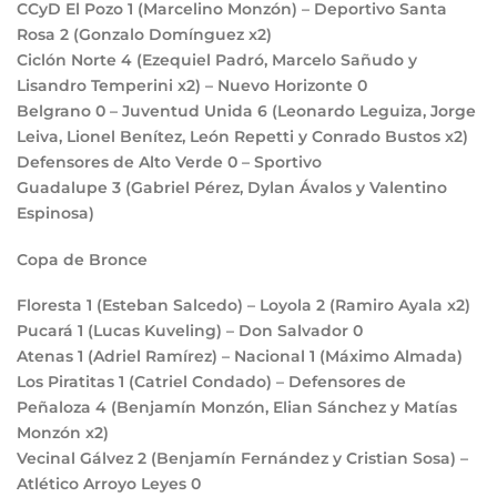
CCyD El Pozo
1
(Marcelino Monzón) – Deportivo Santa
Rosa
2
(Gonzalo Domínguez x2)
Ciclón Norte
4
(Ezequiel Padró, Marcelo Sañudo y
Lisandro Temperini x2) – Nuevo Horizonte
0
Belgrano
0
– Juventud Unida
6
(Leonardo Leguiza, Jorge
Leiva, Lionel Benítez, León Repetti y Conrado Bustos x2)
Defensores de Alto Verde
0
– Sportivo
Guadalupe
3
(Gabriel Pérez, Dylan Ávalos y Valentino
Espinosa)
Copa de Bronce
Floresta
1
(Esteban Salcedo) – Loyola
2
(Ramiro Ayala x2)
Pucará
1
(Lucas Kuveling) – Don Salvador
0
Atenas
1
(Adriel Ramírez) – Nacional
1
(Máximo Almada)
Los Piratitas
1
(Catriel Condado) – Defensores de
Peñaloza
4
(Benjamín Monzón, Elian Sánchez y Matías
Monzón x2)
Vecinal Gálvez
2
(Benjamín Fernández y Cristian Sosa) –
Atlético Arroyo Leyes
0