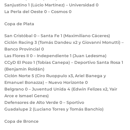
Sanjustino
1
(Lúcio Martínez) – Universidad
0
La Perla del Oeste
0
– Cosmos
0
Copa de Plata
San Cristóbal
0
– Santa Fe
1
(Maximiliano Cáceres)
Ciclón Racing
3
(Tomás Dandeu x2 y Giovanni Monutti) –
Banco Provincial
0
Las Flores II
0
– Independiente
1
(Juan Ledesma)
CCyD El Pozo
1
(Tobías Canepa) – Deportivo Santa Rosa
1
(Benjamín Roldán)
Ciclón Norte
5
(Ciro Ruoppulo x3, Ariel Banega y
Emanuel Bonazza) – Nuevo Horizonte
0
Belgrano
0
– Juventud Unida
4
(Edwin Felizes x2, Yair
Arce e Ismael Genes)
Defensores de Alto Verde
0
– Sportivo
Guadalupe
2
(Luciano Torres y Tomás Banchio)
Copa de Bronce