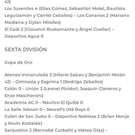
x2)
Los Juveniles
4
(Elías Gómez, Sebastián Molet, Bautista
Leguizamón y Catriel Ceballos) – Los Canarios
2
(Mariano
Maidana y Dylan Miralles)
El Cadi
2
(Giovanni Bustamante y Ángel Cuellar) –
Deportivo Agua
0
SEXTA DIVISIÓN
Copa de Oro
Ateneo Inmaculada
3
(Hilario Sabao y Benjamín Morán
x2) – Gimnasia y Esgrima
1
(Rodrigo Zeballos)
Colón
0
– Unión
3
(Leonel Pividori, Joaquín Cisneros y
Enzo Mascheroni)
Academia AC
0
– Náutico El Quillá
0
La Salle Jobson
0
– Newell’s Old Boys
0
Colón de San Justo
0
– Deportivo Nobleza
2
(Brian Monje
y Kevin Kostelak)
Sanjustino
2
(Bernabé Curbetti y Mateo Díaz) –