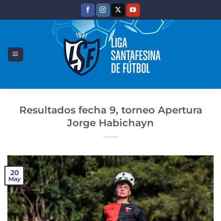
Saltar
al
contenido
Resultados fecha 9, torneo Apertura
Jorge Habichayn
20
May