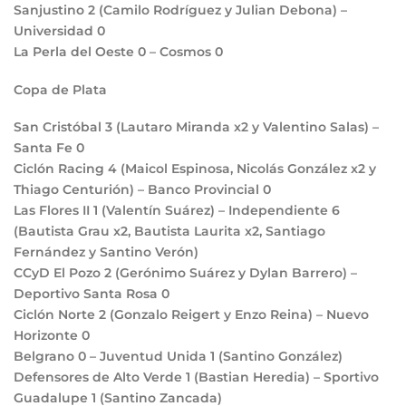
Sanjustino
2
(Camilo Rodríguez y Julian Debona) –
Universidad
0
La Perla del Oeste
0
– Cosmos
0
Copa de Plata
San Cristóbal
3
(Lautaro Miranda x2 y Valentino Salas) –
Santa Fe
0
Ciclón Racing
4
(Maicol Espinosa, Nicolás González x2 y
Thiago Centurión) – Banco Provincial
0
Las Flores II
1
(Valentín Suárez) – Independiente
6
(Bautista Grau x2, Bautista Laurita x2, Santiago
Fernández y Santino Verón)
CCyD El Pozo
2
(Gerónimo Suárez y Dylan Barrero) –
Deportivo Santa Rosa
0
Ciclón Norte
2
(Gonzalo Reigert y Enzo Reina) – Nuevo
Horizonte
0
Belgrano
0
– Juventud Unida
1
(Santino González)
Defensores de Alto Verde
1
(Bastian Heredia) – Sportivo
Guadalupe
1
(Santino Zancada)