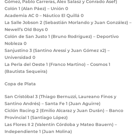
Gómez, Pablo Carreras, Alex Salasz y Conrado Asef)
Colón
1
(Alan Páez) – Unión
0
Academia AC
0
– Náutico El Quillá
0
La Salle Jobson
2
(Sebastián Morlando y Juan González) –
Newell’s Old Boys
0
Colón de San Justo
1
(Bruno Rodríguez) – Deportivo
Nobleza
0
Sanjustino
3
(Santino Aressi y Juan Gómez x2) –
Universidad
0
La Perla del Oeste
1
(Franco Martino) – Cosmos
1
(Bautista Sequeira)
Copa de Plata
San Cristóbal
3
(Thiago Bernuzzi, Laureano Finos y
Santino Andrés) – Santa Fe
1
(Juan Aguirre)
Ciclón Racing
2
(Emilio Alcaraz y Juan Durán) – Banco
Provincial
1
(Santiago López)
Las Flores II
2
(Valentín Córdoba y Mateo Bauern) –
Independiente
1
(Juan Molina)