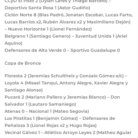
CCyD El Pozo
2
(Dylan Lares y Thiago Barcelo) –
Deportivo Santa Rosa
1
(Astor Gudiño)
Ciclón Norte
8
(Blas Padró, Jonatan Escobar, Lucas Farto,
Lucas Barrios x2, Rubén Álvarez x2 y Maximiliano Dejón)
– Nuevo Horizonte
1
(Lionel Fernández)
Belgrano
1
(Santiago Genero) – Juventud Unida
1
(Ariel
Aquino)
Defensores de Alto Verde
0
– Sportivo Guadalupe
0
Copa de Bronce
Floresta
2
(Jeremías Schultheis y Gonzalo Gómez e/c) –
Loyola
4
(Misael Tanqui, Antony Alegre, Xavier Alegre y
Santiago Alonso)
Pucará
2
(Mariano Pallero y Jeremías Blanco) – Don
Salvador
1
(Lautaro Samaniego)
Atenas
0
– Nacional
1
(Mateo Segovia)
Los Piratitas
1
(Benjamín Gómez) – Defensores de
Peñaloza
3
(Lionel Rojas x2 y Hugo Rojas)
Vecinal Gálvez
1
– Atlético Arroyo Leyes
2
(Matheo Aguiar