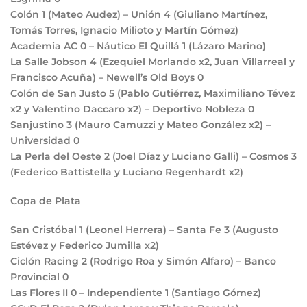
Colón
1
(Mateo Audez) – Unión
4
(Giuliano Martínez,
Tomás Torres, Ignacio Milioto y Martín Gómez)
Academia AC
0
– Náutico El Quillá
1
(Lázaro Marino)
La Salle Jobson
4
(Ezequiel Morlando x2, Juan Villarreal y
Francisco Acuña) – Newell’s Old Boys
0
Colón de San Justo
5
(Pablo Gutiérrez, Maximiliano Tévez
x2 y Valentino Daccaro x2) – Deportivo Nobleza
0
Sanjustino
3
(Mauro Camuzzi y Mateo González x2) –
Universidad
0
La Perla del Oeste
2
(Joel Díaz y Luciano Galli) – Cosmos
3
(Federico Battistella y Luciano Regenhardt x2)
Copa de Plata
San Cristóbal
1
(Leonel Herrera) – Santa Fe
3
(Augusto
Estévez y Federico Jumilla x2)
Ciclón Racing
2
(Rodrigo Roa y Simón Alfaro) – Banco
Provincial
0
Las Flores II
0
– Independiente
1
(Santiago Gómez)