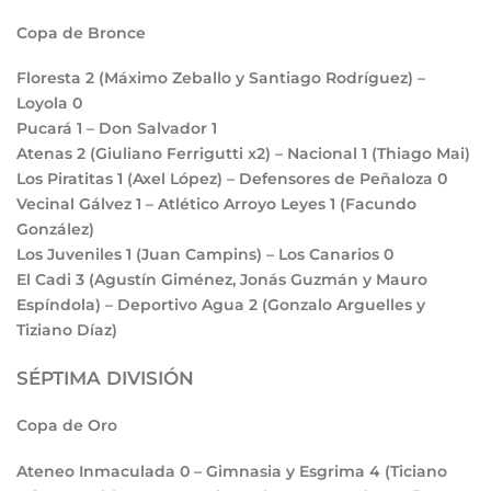
Copa de Bronce
Floresta
2
(Máximo Zeballo y Santiago Rodríguez) –
Loyola
0
Pucará
1
– Don Salvador
1
Atenas
2
(Giuliano Ferrigutti x2) – Nacional
1
(Thiago Mai)
Los Piratitas
1
(Axel López) – Defensores de Peñaloza
0
Vecinal Gálvez
1
– Atlético Arroyo Leyes
1
(Facundo
González)
Los Juveniles
1
(Juan Campins) – Los Canarios
0
El Cadi
3
(Agustín Giménez, Jonás Guzmán y Mauro
Espíndola) – Deportivo Agua
2
(Gonzalo Arguelles y
Tiziano Díaz)
SÉPTIMA DIVISIÓN
Copa de Oro
Ateneo Inmaculada
0
– Gimnasia y Esgrima
4
(Ticiano