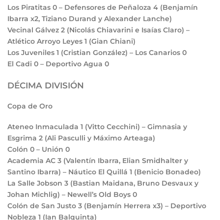
Los Piratitas
0
– Defensores de Peñaloza
4
(Benjamín
Ibarra x2, Tiziano Durand y Alexander Lanche)
Vecinal Gálvez
2
(Nicolás Chiavarini e Isaías Claro) –
Atlético Arroyo Leyes
1
(Gian Chiani)
Los Juveniles
1
(Cristian González) – Los Canarios
0
El Cadi
0
– Deportivo Agua
0
DÉCIMA DIVISIÓN
Copa de Oro
Ateneo Inmaculada
1
(Vitto Cecchini) – Gimnasia y
Esgrima
2
(Ali Pasculli y Máximo Arteaga)
Colón
0
– Unión
0
Academia AC
3
(Valentín Ibarra, Elian Smidhalter y
Santino Ibarra) – Náutico El Quillá
1
(Benicio Bonadeo)
La Salle Jobson
3
(Bastian Maidana, Bruno Desvaux y
Johan Michlig) – Newell’s Old Boys
0
Colón de San Justo
3
(Benjamín Herrera x3) – Deportivo
Nobleza
1
(Ian Balquinta)