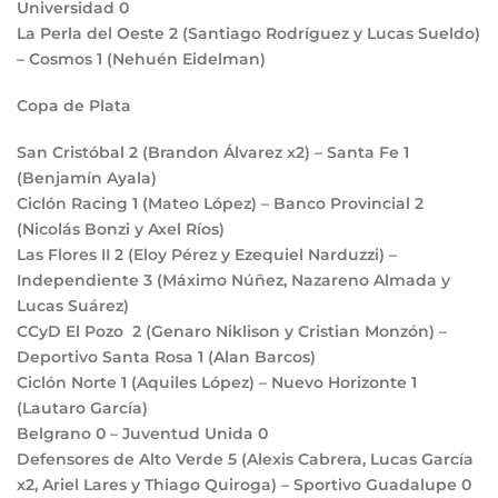
Universidad
0
La Perla del Oeste
2
(Santiago Rodríguez y Lucas Sueldo)
– Cosmos
1
(Nehuén Eidelman)
Copa de Plata
San Cristóbal
2
(Brandon Álvarez x2) – Santa Fe
1
(Benjamín Ayala)
Ciclón Racing
1
(Mateo López) – Banco Provincial
2
(Nicolás Bonzi y Axel Ríos)
Las Flores II
2
(Eloy Pérez y Ezequiel Narduzzi) –
Independiente
3
(Máximo Núñez, Nazareno Almada y
Lucas Suárez)
CCyD El Pozo
2
(Genaro Niklison y Cristian Monzón) –
Deportivo Santa Rosa
1
(Alan Barcos)
Ciclón Norte
1
(Aquiles López) – Nuevo Horizonte
1
(Lautaro García)
Belgrano
0
– Juventud Unida
0
Defensores de Alto Verde
5
(Alexis Cabrera, Lucas García
x2, Ariel Lares y Thiago Quiroga) – Sportivo Guadalupe
0