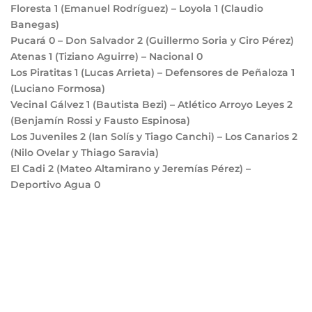
Floresta
1
(Emanuel Rodríguez) – Loyola
1
(Claudio
Banegas)
Pucará
0
– Don Salvador
2
(Guillermo Soria y Ciro Pérez)
Atenas
1
(Tiziano Aguirre) – Nacional
0
Los Piratitas
1
(Lucas Arrieta) – Defensores de Peñaloza
1
(Luciano Formosa)
Vecinal Gálvez
1
(Bautista Bezi) – Atlético Arroyo Leyes
2
(Benjamín Rossi y Fausto Espinosa)
Los Juveniles
2
(Ian Solís y Tiago Canchi) – Los Canarios
2
(Nilo Ovelar y Thiago Saravia)
El Cadi
2
(Mateo Altamirano y Jeremías Pérez) –
Deportivo Agua
0