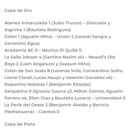
Copa de Oro
Ateneo Inmaculada
1
(Justo Trucco) – Gimnasia y
Esgrima
1
(Bautista Rodríguez)
Colón
1
(Agustín Miño) – Unión
2
(Leonel Sangra y
Gerónimo Egea)
Academia AC
0
– Náutico El Quillá
0
La Salle Jobson
4
(Santino Nasim x4) – Newell’s Old
Boys
2
(Liam Angelucci y Joaquín Miño)
Colón de San Justo
8
(Lorenzo Solís, Constantino Sotto,
Lionel Clavel, Lucas Haupt y Valentín González x4) –
Deportivo Nobleza
1
(Benjamín Elizalde)
Sanjustino
9
(Ignacio Gauna x2, Milton Gómez, Agustín
Ferrero x4, Elian Díaz y Bautista Lucero) – Universidad
0
La Perla del Oeste
2
(Benjamín Airaldo y Benicio
Piedrabuena) – Cosmos
0
Copa de Plata