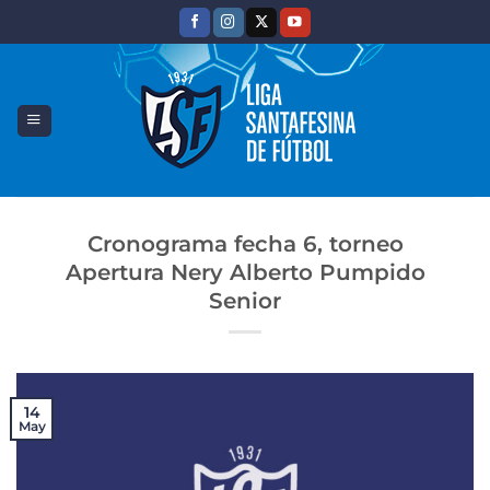
Saltar
al
contenido
Cronograma fecha 6, torneo
Apertura Nery Alberto Pumpido
Senior
14
May