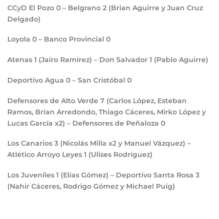
CCyD El Pozo
0
– Belgrano
2
(Brian Aguirre y Juan Cruz
Delgado)
Loyola
0
– Banco Provincial
0
Atenas
1
(Jairo Ramírez) – Don Salvador
1
(Pablo Aguirre)
Deportivo Agua
0
– San Cristóbal
0
Defensores de Alto Verde
7
(Carlos López, Esteban
Ramos, Brian Arredondo, Thiago Cáceres, Mirko López y
Lucas García x2) – Defensores de Peñaloza
0
Los Canarios
3
(Nicolás Milla x2 y Manuel Vázquez) –
Atlético Arroyo Leyes
1
(Ulises Rodríguez)
Los Juveniles
1
(Elías Gómez) – Deportivo Santa Rosa
3
(Nahir Cáceres, Rodrigo Gómez y Michael Puig)