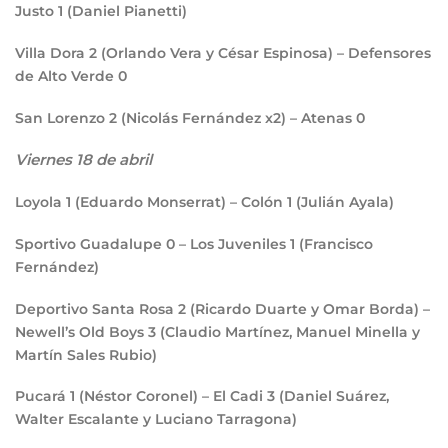
Justo
1
(Daniel Pianetti)
Villa Dora
2
(Orlando Vera y César Espinosa) – Defensores
de Alto Verde
0
San Lorenzo
2
(Nicolás Fernández x2) – Atenas
0
Viernes 18 de abril
Loyola
1
(Eduardo Monserrat) – Colón
1
(Julián Ayala)
Sportivo Guadalupe
0
– Los Juveniles
1
(Francisco
Fernández)
Deportivo Santa Rosa
2
(Ricardo Duarte y Omar Borda) –
Newell’s Old Boys
3
(Claudio Martínez, Manuel Minella y
Martín Sales Rubio)
Pucará
1
(Néstor Coronel) – El Cadi
3
(Daniel Suárez,
Walter Escalante y Luciano Tarragona)