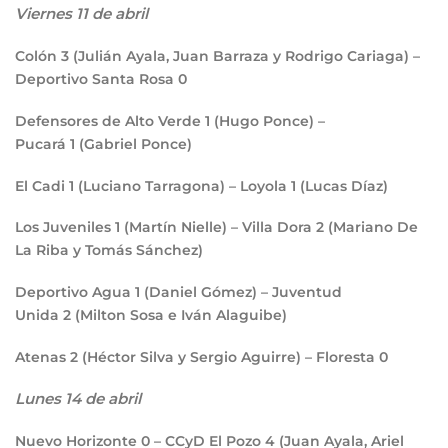
Viernes 11 de abril
Colón
3
(Julián Ayala, Juan Barraza y Rodrigo Cariaga) –
Deportivo Santa Rosa
0
Defensores de Alto Verde
1
(Hugo Ponce) –
Pucará
1
(Gabriel Ponce)
El Cadi
1
(Luciano Tarragona) – Loyola
1
(Lucas Díaz)
Los Juveniles
1
(Martín Nielle) – Villa Dora
2
(Mariano De
La Riba y Tomás Sánchez)
Deportivo Agua
1
(Daniel Gómez) – Juventud
Unida
2
(Milton Sosa e Iván Alaguibe)
Atenas
2
(Héctor Silva y Sergio Aguirre) – Floresta
0
Lunes 14 de abril
Nuevo Horizonte
0
– CCyD El Pozo
4
(Juan Ayala, Ariel