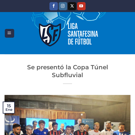
Saltar
al
contenido
Se presentó la Copa Túnel
Subfluvial
15
Ene