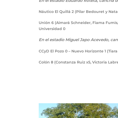
En el estadio Eduardo Roteta, cancha de
Náutico El Quillá
2
(Pilar Bedouret y Nat
Unión
6
(Aimará Schneider, Fiama Fumis,
Universidad
0
En el estadio Miguel Japo Acevedo, can
CCyD El Pozo
0
– Nuevo Horizonte
1
(Tiara
Colón
8
(Constanza Ruiz x5, Victoria Labr