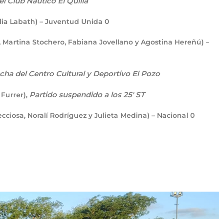
l Club Náutico El Quillá
alia Labath) – Juventud Unida
0
 Martina Stochero, Fabiana Jovellano y Agostina Hereñú) –
cha del Centro Cultural y Deportivo El Pozo
Partido suspendido a los 25′ ST
 Furrer),
ecciosa, Noralí Rodríguez y Julieta Medina) – Nacional
0