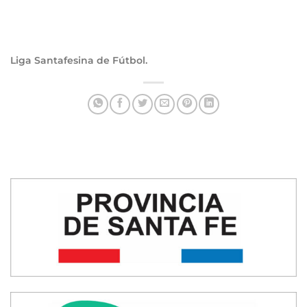
Liga Santafesina de Fútbol.