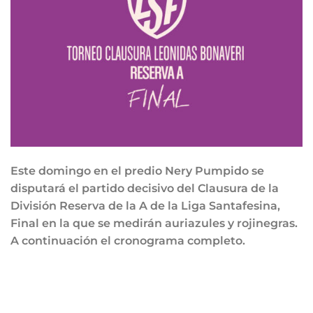
Este domingo en el predio Nery Pumpido se
disputará el partido decisivo del Clausura de la
División Reserva de la A de la Liga Santafesina,
Final en la que se medirán auriazules y rojinegras.
A continuación el cronograma completo.